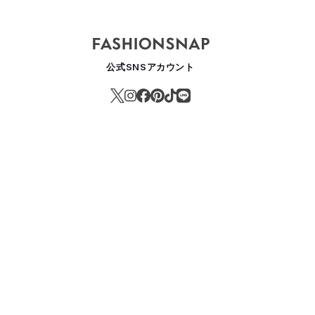
公式SNSアカウント
ースティファイ×空山基、iPhoneやAirPodsケースなどを発売
IFESTYLE