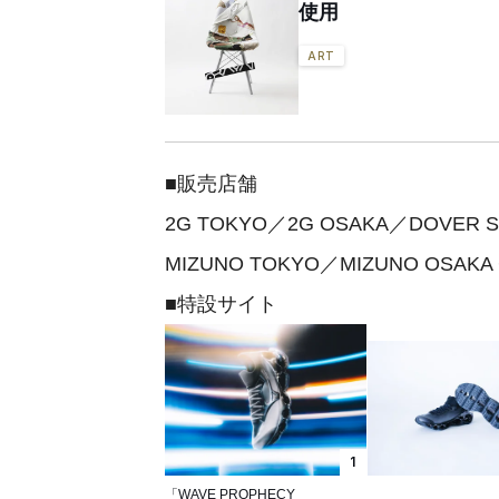
使用
ART
■販売店舗
2G TOKYO／2G OSAKA／DOVER S
MIZUNO TOKYO／MIZUNO OSAKA
■特設サイト
1
「WAVE PROPHECY