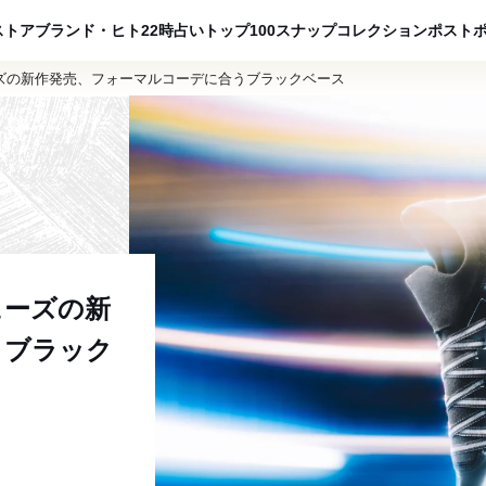
ADVERTISING
ストア
ブランド・ヒト
22時占い
トップ100
スナップ
コレクション
ポスト
ズの新作発売、フォーマルコーデに合うブラックベース
ューズの新
うブラック