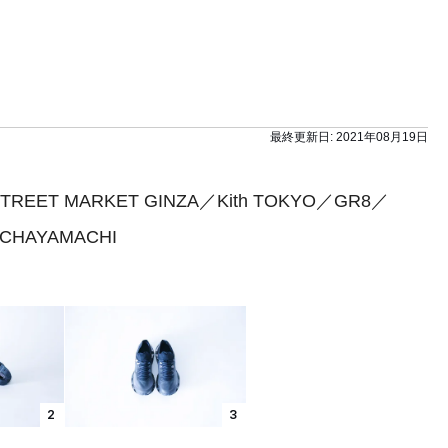
最終更新日:
2021年08月19日
TREET MARKET GINZA／Kith TOKYO／GR8／
 CHAYAMACHI
2
3