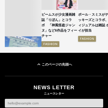
ビームスが少女漫画雑
ポール・スミスが
誌「りぼん」とコラ
ッキーズとコラボ
ボ 「神風怪盗ジャン
ィジュアルは雑誌 
ヌ」など6作品をフィー
イが担当
チャー
FASHION
FASHION
このページの先頭へ
「ユニクロ 京都」が11
月にオープン 国内5店
目のグローバル旗艦店
NEWS LETTER
FASHION
ニュースレター