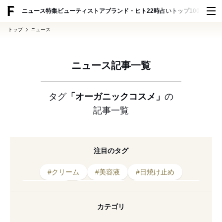
ADVERTISING
ニュース
特集
ビューティ
ストア
ブランド・ヒト
22時占い
トップ100
スナッ
トップ
ニュース
ニュース記事一覧
タグ
「オーガニックコスメ」
の
記事一覧
注目のタグ
#クリーム
#美容液
#日焼け止め
#ボディケア
#2025年発売
#サステナビリティ
#クレンジング
#ヴェレダ
#スキンケア
カテゴリ
#化粧水
#敏感肌
#保湿
#リニューアル