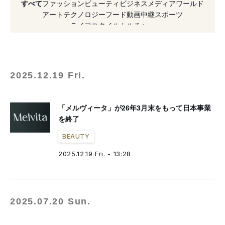
すべて
ファッション
ビューティ
ビジネス
メディア
ワールド
#天然由来成分
#オーガニック
アート
テクノロジー
フード
動画
中継
スポーツ
ライフスタイル
カルチャー
#アップサイクル
#オーガニックコスメ
#刷新
#日本撤退
#コスメキッチン
2025.12.19 Fri.
「メルヴィータ」が26年3月末をもって日本事業
を終了
BEAUTY
2025.12.19 Fri. - 13:28
2025.07.20 Sun.