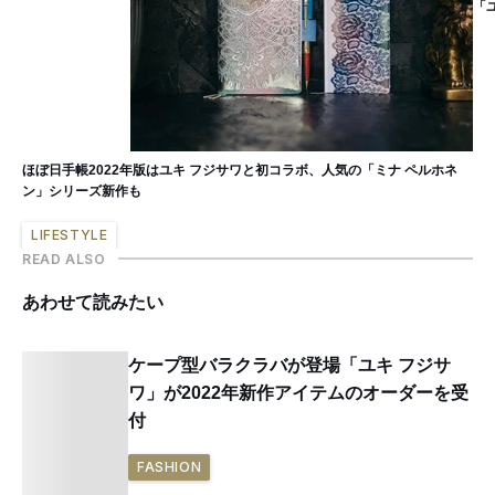
「
ほぼ日手帳2022年版はユキ フジサワと初コラボ、人気の「ミナ ペルホネ
ン」シリーズ新作も
LIFESTYLE
READ ALSO
あわせて読みたい
ケープ型バラクラバが登場「ユキ フジサ
ワ」が2022年新作アイテムのオーダーを受
付
FASHION