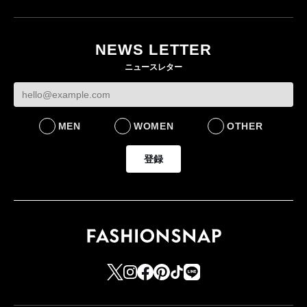
ユニクロ × コントワ
月にオープン 国内5店
ゴールドウイン、2
ー・デ・コトニエ新
目のグローバル旗艦店
4〜6月期の営業利
作 コーデュロイジャ
82%減 ザ・ノー
NEWS LETTER
FASHION
ケットなど7型を発売
フェイスで卸が苦
ニュースレター
FASHION
BUSINESS
MEN
WOMEN
OTHER
登録