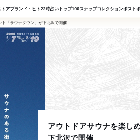
ADVERTISING
ストア
ブランド・ヒト
22時占い
トップ100
スナップ
コレクション
ポスト
ント「サウナタウン」が下北沢で開催
アウトドアサウナを楽し
下北沢で開催