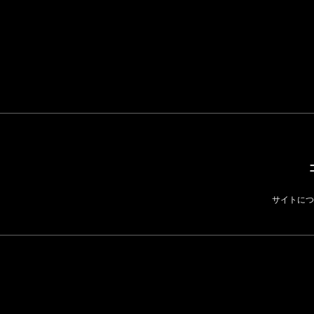
らす若い世代」に向け
た新作を発売 全13型
をラインナップ
LIFESTYLE
サイトにつ