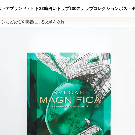
ADVERTISING
ストア
ブランド・ヒト
22時占い
トップ100
スナップ
コレクション
ポスト
エンなど女性寄稿者による文章を収録