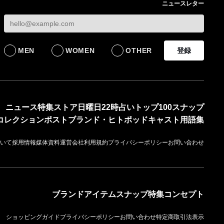
ニュースレター
死亡したオンワード
の対策を発表 従業員
【トップに聞く 202
HD 被災経緯を書面で
に貴重品の常時携行を
オンワードHD保元道
発表
義務付け
社長 「のんびりし
ら先はない」“前進”
BUSINESS
BUSINESS
るための企業戦略
MEN
WOMEN
OTHER
登録
BUSINESS
ニュース
特集
ストア
日曜日22時占い
トップ100
スナップ
コレクション
ポスト
ブランド・ヒト
ポッドキャスト
用語集
いて
採用情報
媒体資料
運営会社
利用規約
プライバシーポリシー
お問い合わせ
ブランド
アイテム
スナップ
特集
コンセプト
ショッピングガイド
プライバシーポリシー
お問い合わせ
特定商取引法表示