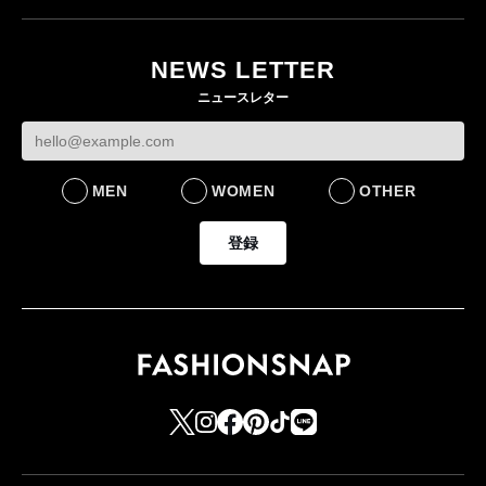
ユニクロ × コントワ
月にオープン 国内5店
ゴールドウイン、2
ー・デ・コトニエ新
目のグローバル旗艦店
4〜6月期の営業利
作 コーデュロイジャ
82%減 ザ・ノー
NEWS LETTER
FASHION
ケットなど7型を発売
フェイスで卸が苦
ニュースレター
FASHION
BUSINESS
MEN
WOMEN
OTHER
登録