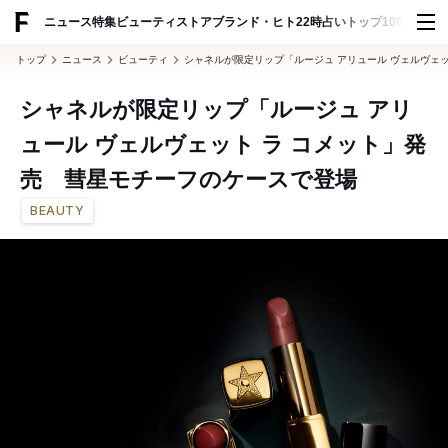
ADVERTISING
ニュース
特集
ビューティ
ストア
ブランド・ヒト
22時占い
トップ100
スナッ
トップ
ニュース
ビューティ
シャネルが限定リップ「ルージュ アリュール ヴェルヴェ
シャネルが限定リップ「ルージュ アリ
ュール ヴェルヴェット ラ コメット」発
売 彗星モチーフのケースで登場
BEAUTY