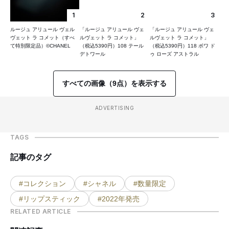
1
2
3
ルージュ アリュール ヴェル
「ルージュ アリュール ヴェ
「ルージュ アリュール ヴェ
ヴェット ラ コメット（すべ
ルヴェット ラ コメット」
ルヴェット ラ コメット」
て特別限定品）©CHANEL
（税込5390円）108 テール
（税込5390円）118 ボワ ド
デトワール
ゥ ローズ アストラル
すべての画像（9点）を表示する
ADVERTISING
TAGS
記事のタグ
#コレクション
#シャネル
#数量限定
#リップスティック
#2022年発売
RELATED ARTICLE