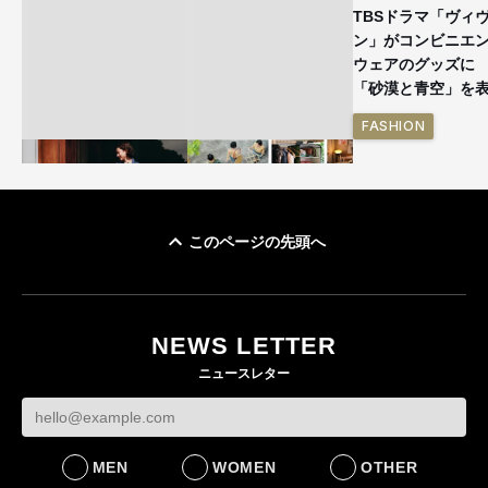
TBSドラマ「ヴィ
ン」がコンビニエ
ウェアのグッズ
「砂漠と青空」を
FASHION
このページの先頭へ
ユニクロ × コントワ
イケアが「都市部で暮
ー・デ・コトニエ新
らす若い世代」に向け
作 コーデュロイジャ
た新作を発売 全13型
NEWS LETTER
ケットなど7型を発売
をラインナップ
ニュースレター
FASHION
LIFESTYLE
MEN
WOMEN
OTHER