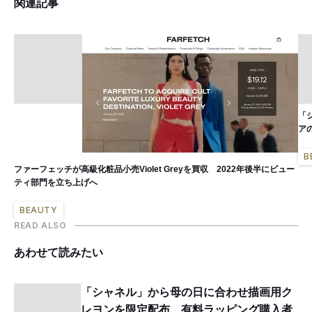
関連記事
「
ア
B
ファーフェッチが高級化粧品小売Violet Greyを買収 2022年後半にビュー
ティ部門を立ち上げへ
BEAUTY
READ ALSO
あわせて読みたい
「シャネル」から母の日に合わせ描画用ク
レヨンを限定配布 有料ラッピング購入者