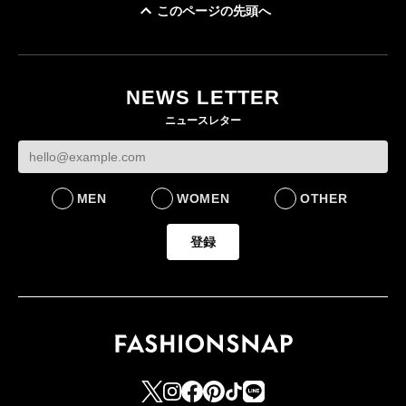
このページの先頭へ
ユニクロ × コントワ
イケアが「都市部で暮
ー・デ・コトニエ新
らす若い世代」に向け
作 コーデュロイジャ
た新作を発売 全13型
NEWS LETTER
ケットなど7型を発売
をラインナップ
ニュースレター
FASHION
LIFESTYLE
MEN
WOMEN
OTHER
登録