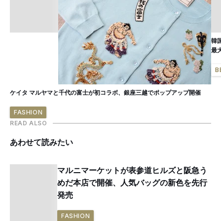
韓
最
B
ケイタ マルヤマと千代の富士が初コラボ、銀座三越でポップアップ開催
FASHION
READ ALSO
あわせて読みたい
マルニマーケットが表参道ヒルズと阪急う
めだ本店で開催、人気バッグの新色を先行
発売
FASHION