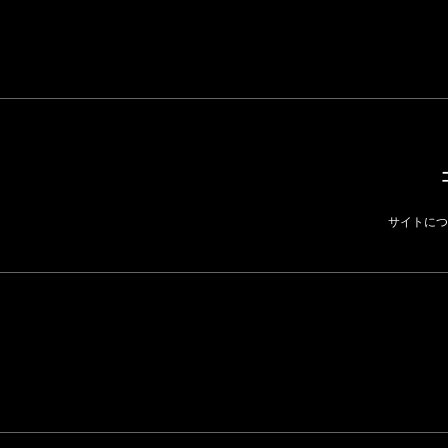
ら先はない」“前進”す
BUSINESS
るための企業戦略
BUSINESS
サイトにつ