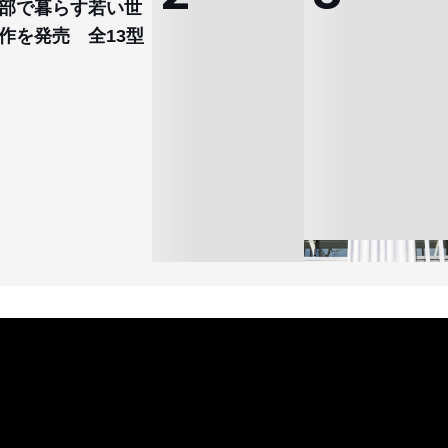
部で暮らす若い世
作を発売 全13型
オンワードHD、イオ
【トップに聞く 2026】
モール熊本に勤務して
オンワードHD保元道宣
いた従業員3人の死亡
社長 「のんびりした
認