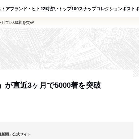
ADVERTISING
ストア
ブランド・ヒト
22時占い
トップ100
スナップ
コレクション
ポスト
月で5000着を突破
」が直近3ヶ月で5000着を突破
研新聞」公式サイト