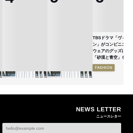
TBSドラマ「ヴィヴ
ン」がコンビニエン
ウェアのグッズに
「砂漠と青空」を表
FASHION
NEWS LETTER
ン
熊本地震で従業員3人が
オンワードHDが緊急時
ニュースレター
死亡したオンワード
の対策を発表 従業員
確
HD 被災経緯を書面で
に貴重品の常時携行を
発表
義務付け