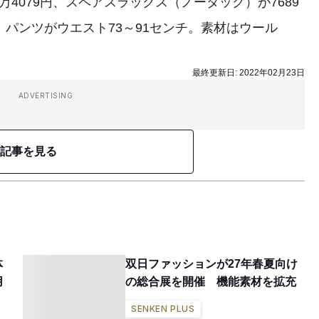
4079円、スペアスラックス（ノータック）が7689
、パンツがウエスト73～91センチ。素材はウール
。
最終更新日:
2022年02月23日
ADVERTISING
記事を見る
体
双日ファッションが27年春夏向け
用
の総合展を開催 機能素材を拡充
SENKEN PLUS