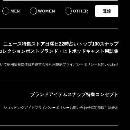
BUSINESS
BUSINESS
MEN
WOMEN
OTHER
登録
ニュース
特集
ストア
日曜日22時占い
トップ100
スナップ
コレクション
ポスト
ブランド・ヒト
ポッドキャスト
用語集
いて
採用情報
媒体資料
運営会社
利用規約
プライバシーポリシー
お問い合わせ
ブランド
アイテム
スナップ
特集
コンセプト
ショッピングガイド
プライバシーポリシー
お問い合わせ
特定商取引法表示