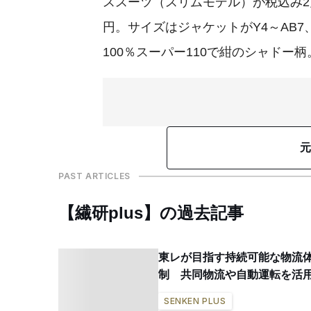
ススーツ（スリムモデル）が税込み2万
円。サイズはジャケットがY4～AB7
100％スーパー110で紺のシャドー柄
元
PAST ARTICLES
【繊研plus】の過去記事
東レが目指す持続可能な物流
制 共同物流や自動運転を活
SENKEN PLUS