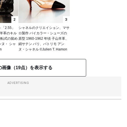
2
3
「2.55」
シャネルのクリエイション、マサ
 年 羊革のキル
ロ製作 バイカラー・シューズの
回転式の留め
原型 1960-1962 年頃 子山羊革、
ンヌ・ シャ
絹サテン パリ、パトリモ アン
n
ヌ・シャネル ©Julien T. Hamon
の画像（19点）を表示する
ADVERTISING