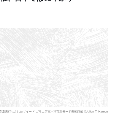
春夏裏打ちされたツイード ガリエラ宮パリ市立モード美術館蔵 ©Julien T. Hamon