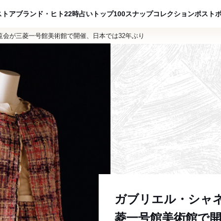
ADVERTISING
ストア
ブランド・ヒト
22時占い
トップ100
スナップ
コレクション
ポスト
覧会が三菱一号館美術館で開催、日本では32年ぶり
ガブリエル・シャ
菱一号館美術館で開