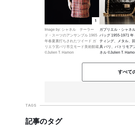
1
Image by: シャネル テーラー
ガブリエル・シャネル 
ド・スーツのアンサンブル 1965
バッグ 1955-1971
年春夏裏打ちされたツイード ガ
ティング、メタル、
リエラ宮パリ市立モード美術館蔵
具 パリ、パトリモア
©Julien T. Hamon
ネル ©Julien T. Hamo
すべて
TAGS
記事のタグ