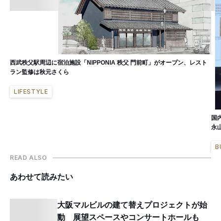
西武秩父駅周辺に宿泊施設「NIPPONIA 秩父 門前町」がオープン、レスト
ラン監修は秋元さくら
LIFESTYLE
国
永
B
READ ALSO
あわせて読みたい
大阪マルビルの建て替えプロジェクトが始
動 展望スペースやコンサートホールも