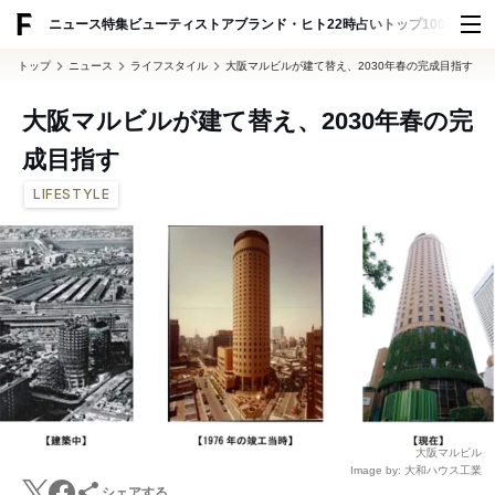
ADVERTISING
ニュース
特集
ビューティ
ストア
ブランド・ヒト
22時占い
トップ100
スナッ
トップ
ニュース
ライフスタイル
大阪マルビルが建て替え、2030年春の完成目指す
大阪マルビルが建て替え、2030年春の完
成目指す
LIFESTYLE
大阪マルビル
Image by: 大和ハウス工業
シェアする