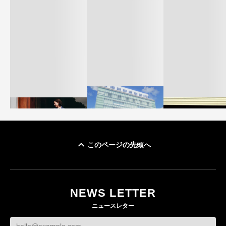
このページの先頭へ
「ユニクロ 京都」が11
ユニクロ × コントワ
月にオープン 国内5店
ゴールドウイン、2
ー・デ・コトニエ新
目のグローバル旗艦店
4〜6月期の営業利
作 コーデュロイジャ
82%減 ザ・ノー
NEWS LETTER
FASHION
ケットなど7型を発売
フェイスで卸が苦
ニュースレター
FASHION
BUSINESS