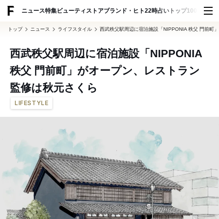
ADVERTISING
ニュース
特集
ビューティ
ストア
ブランド・ヒト
22時占い
トップ100
スナッ
トップ
ニュース
ライフスタイル
西武秩父駅周辺に宿泊施設「NIPPONIA 秩父 門
西武秩父駅周辺に宿泊施設「NIPPONIA
秩父 門前町」がオープン、レストラン
監修は秋元さくら
LIFESTYLE