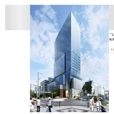
「
モ
L