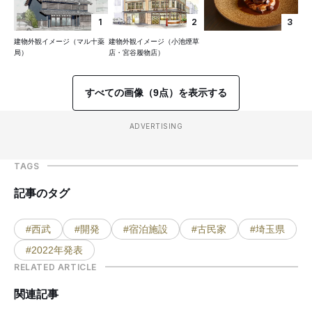
1
2
3
建物外観イメージ（マル十薬
建物外観イメージ（小池煙草
局）
店・宮谷履物店）
すべての画像（9点）を表示する
ADVERTISING
TAGS
記事のタグ
#西武
#開発
#宿泊施設
#古民家
#埼玉県
#2022年発表
RELATED ARTICLE
関連記事