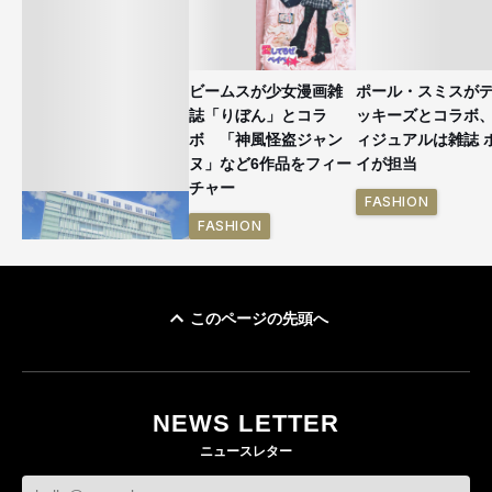
ビームスが少女漫画雑
ポール・スミスが
誌「りぼん」とコラ
ッキーズとコラボ
ボ 「神風怪盗ジャン
ィジュアルは雑誌 
ヌ」など6作品をフィー
イが担当
チャー
FASHION
FASHION
このページの先頭へ
「ユニクロ 京都」が11
月にオープン 国内5店
目のグローバル旗艦店
NEWS LETTER
FASHION
ニュースレター