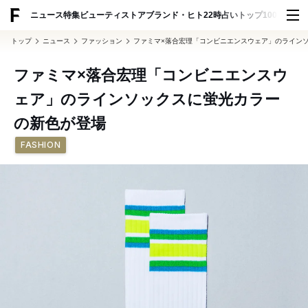
ADVERTISING
ニュース
特集
ビューティ
ストア
ブランド・ヒト
22時占い
トップ100
スナッ
トップ
ニュース
ファッション
ファミマ×落合宏理「コンビニエンスウェア」のライン
ファミマ×落合宏理「コンビニエンスウ
ェア」のラインソックスに蛍光カラー
の新色が登場
FASHION