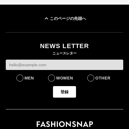
このページの先頭へ
「ユニクロ 京都」が11
月にオープン 国内5店
目のグローバル旗艦店
NEWS LETTER
FASHION
ニュースレター
MEN
WOMEN
OTHER
登録