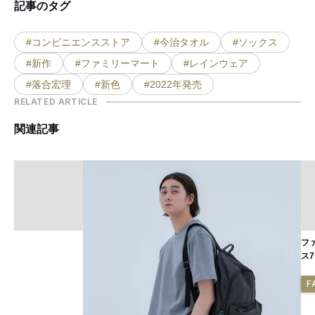
記事のタグ
#コンビニエンスストア
#今治タオル
#ソックス
#新作
#ファミリーマート
#レインウェア
#落合宏理
#新色
#2022年発売
RELATED ARTICLE
関連記事
フ
ス
F