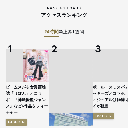
RANKING TOP 10
アクセスランキング
24時間
急上昇
1週間
ビームスが少女漫画雑
ポール・スミスが
誌「りぼん」とコラ
ッキーズとコラボ
ボ 「神風怪盗ジャン
ィジュアルは雑誌 
ヌ」など6作品をフィー
イが担当
チャー
FASHION
FASHION