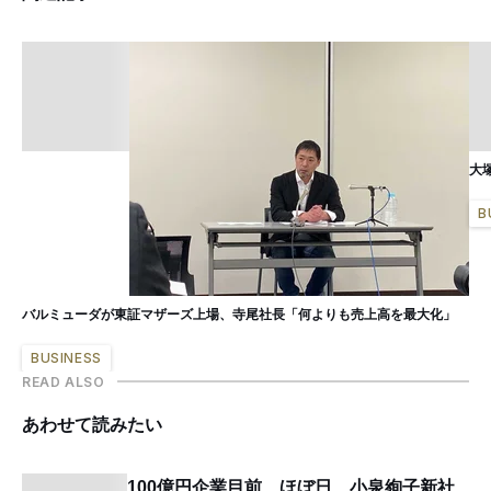
大
B
バルミューダが東証マザーズ上場、寺尾社長「何よりも売上高を最大化」
BUSINESS
READ ALSO
あわせて読みたい
100億円企業目前 ほぼ日、小泉絢子新社