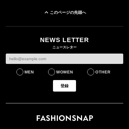
このページの先頭へ
「ユニクロ 京都」が11
ユニクロ × コントワ
月にオープン 国内5店
ゴールドウイン、2
ー・デ・コトニエ新
目のグローバル旗艦店
4〜6月期の営業利
作 コーデュロイジャ
82%減 ザ・ノー
NEWS LETTER
FASHION
ケットなど7型を発売
フェイスで卸が苦
ニュースレター
FASHION
BUSINESS
MEN
WOMEN
OTHER
登録