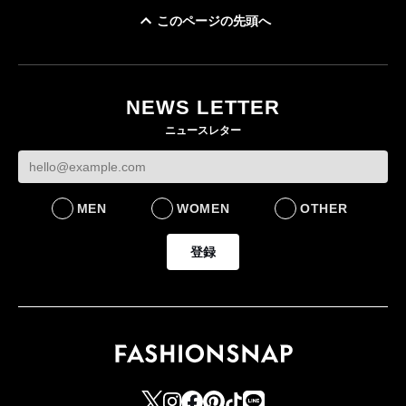
このページの先頭へ
「ユニクロ 京都」が11
ユニクロ × コントワ
月にオープン 国内5店
ゴールドウイン、2
ー・デ・コトニエ新
目のグローバル旗艦店
4〜6月期の営業利
作 コーデュロイジャ
82%減 ザ・ノー
NEWS LETTER
FASHION
ケットなど7型を発売
フェイスで卸が苦
ニュースレター
FASHION
BUSINESS
MEN
WOMEN
OTHER
登録