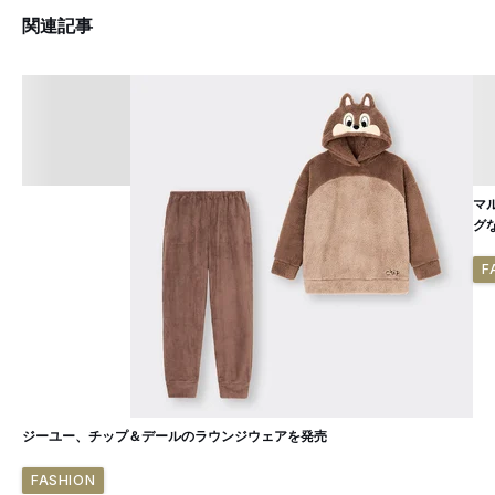
関連記事
マ
グ
F
ジーユー、チップ＆デールのラウンジウェアを発売
FASHION