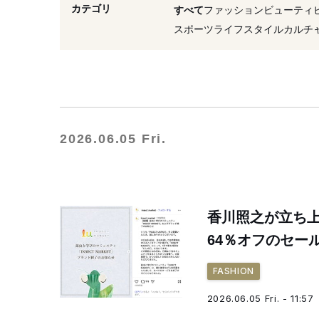
#SDGs
#リユース
#
カテゴリ
すべて
ファッション
ビューティ
#2026年発表
#環境
スポーツ
ライフスタイル
カルチ
2026.06.05 Fri.
香川照之が立ち
64％オフのセー
FASHION
2026.06.05 Fri. - 11:57