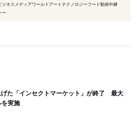
サービス
#アップサイクル
#エシカル
ビジネス
メディア
ワールド
アート
テクノロジー
フード
動画
中継
#ブランド
#サイト
ャー
上げた「インセクトマーケット」が終了 最大
ルを実施