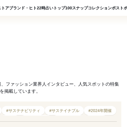
ADVERTISING
ストア
ブランド・ヒト
22時占い
トップ100
スナップ
コレクション
ポスト
報、ファッション業界人インタビュー、人気スポットの特集
クを掲載しています。
#サステナビリティ
#サステイナブル
#2024年開催
#洋服
#2025年開催
#2025年発表
#セール