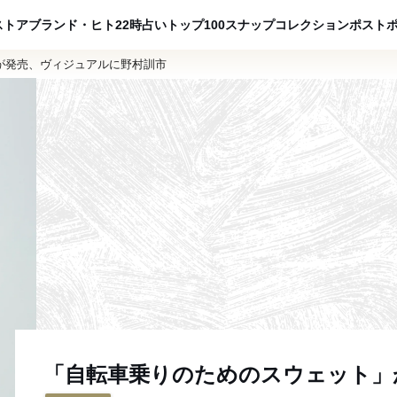
ADVERTISING
ストア
ブランド・ヒト
22時占い
トップ100
スナップ
コレクション
ポスト
が発売、ヴィジュアルに野村訓市
「自転車乗りのためのスウェット」