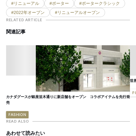
#リニューアル
#ポーター
#ポータークラシック
#2022年オープン
#リニューアルオープン
RELATED ARTICLE
関連記事
世
F
カナダグースが銀座並木通りに新店舗をオープン コラボアイテムを先行発
売
FASHION
READ ALSO
あわせて読みたい