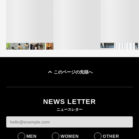
このページの先頭へ
イケアが「都市部で暮
オンワードHD、イ
らす若い世代」に向け
【トップに聞く 2026】
モール熊本に勤務
た新作を発売 全13型
オンワードHD保元道宣
いた従業員3人の死
NEWS LETTER
をラインナップ
社長 「のんびりした
認
ニュースレター
ら先はない」“前進”す
LIFESTYLE
BUSINESS
るための企業戦略
BUSINESS
MEN
WOMEN
OTHER