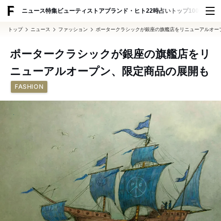
ADVERTISING
ニュース
特集
ビューティ
ストア
ブランド・ヒト
22時占い
トップ100
スナッ
トップ
ニュース
ファッション
ポータークラシックが銀座の旗艦店をリニューアルオー
ポータークラシックが銀座の旗艦店をリ
ニューアルオープン、限定商品の展開も
FASHION