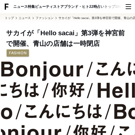
ADVERTISING
ニュース
特集
ビューティ
ストア
ブランド・ヒト
22時占い
トップ100
スナッ
トップ
ニュース
ファッション
サカイが「Hello sacai」第3弾を神宮前で開催、青山
サカイが「Hello sacai」第3弾を神宮前
で開催、青山の店舗は一時閉店
FASHION