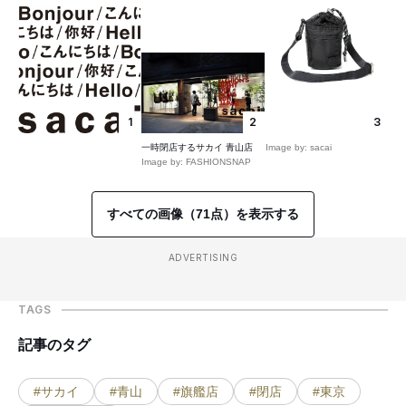
1
2
3
一時閉店するサカイ 青山店
Image by: sacai
Image by: FASHIONSNAP
すべての画像（71点）を表示する
ADVERTISING
TAGS
記事のタグ
#サカイ
#青山
#旗艦店
#閉店
#東京