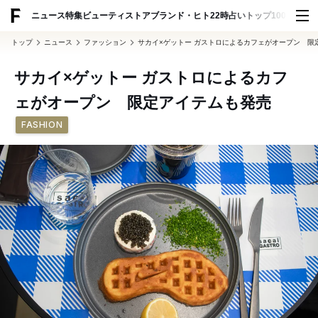
ADVERTISING
ニュース
特集
ビューティ
ストア
ブランド・ヒト
22時占い
トップ100
スナッ
トップ
ニュース
ファッション
サカイ×ゲットー ガストロによるカフェがオープン 限
サカイ×ゲットー ガストロによるカフ
ェがオープン 限定アイテムも発売
FASHION