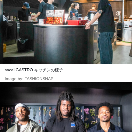
sacai GASTRO キッチンの様子
Image by: FASHIONSNAP