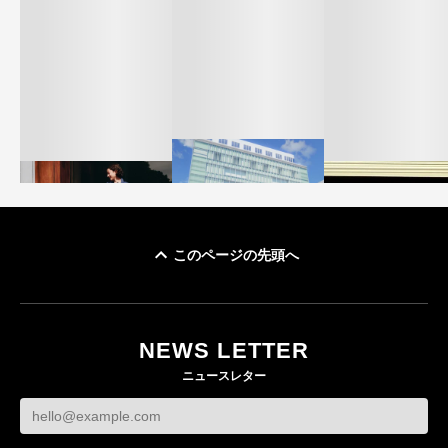
このページの先頭へ
「ユニクロ 京都」が11
ユニクロ × コントワ
月にオープン 国内5店
ゴールドウイン、2
ー・デ・コトニエ新
目のグローバル旗艦店
4〜6月期の営業利
作 コーデュロイジャ
82%減 ザ・ノー
NEWS LETTER
FASHION
ケットなど7型を発売
フェイスで卸が苦
ニュースレター
FASHION
BUSINESS