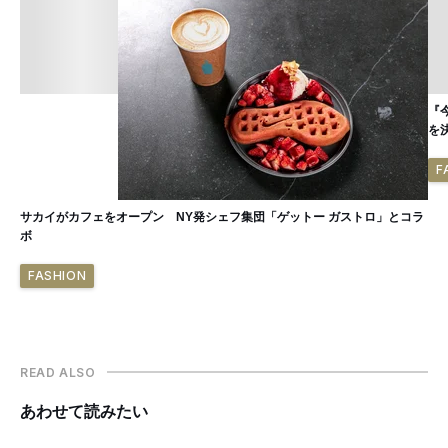
『今
を
F
サカイがカフェをオープン NY発シェフ集団「ゲットー ガストロ」とコラ
ボ
FASHION
READ ALSO
あわせて読みたい