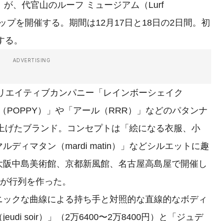
o）」が、代官山のルーフ ミュージアム（Lurf
アップを開催する。期間は12月17日と18日の2日間。初
する。
ADVERTISING
リエイティブカンパニー「レインボーシェイク
ピー（POPPY）」や「アール（RRR）」などのパタンナ
ち上げたブランド。コンセプトは「絵になる衣服、小
ィマタン（mardi matin）」などシルエットに趣
大阪中島美術館、京都新風館、名古屋高島屋で開催し
人が行列を作った。
ックな曲線による持ち手と対照的な直線的なボディ
i soir）」（2万6400〜2万8400円）と「ジュデ