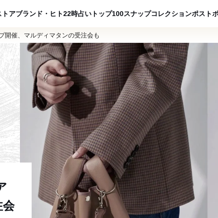
ADVERTISING
ストア
ブランド・ヒト
22時占い
トップ100
スナップ
コレクション
ポスト
ップ開催、マルディマタンの受注会も
ア
注会