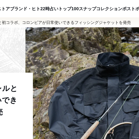
ADVERTISING
ストア
ブランド・ヒト
22時占い
トップ100
スナップ
コレクション
ポスト
と初コラボ、コロンビアが日常使いできるフィッシングジャケットを発売
レルと
いでき
売