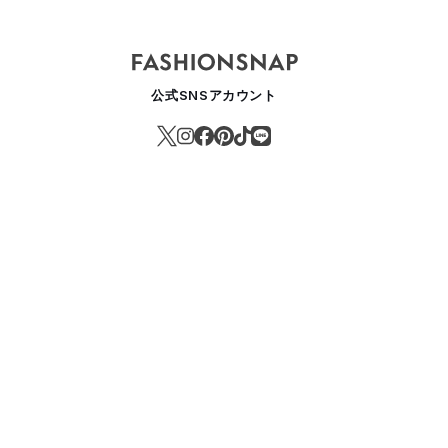
公式SNSアカウント
サントが高機能日常着に本腰、オルテラインから2つの新ラインがデビ
PORTS