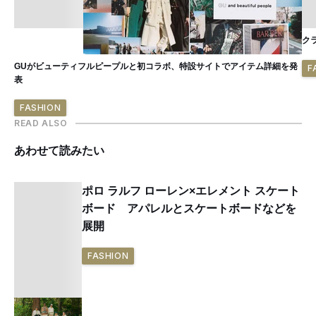
ク
GUがビューティフルピープルと初コラボ、特設サイトでアイテム詳細を発
F
表
FASHION
READ ALSO
あわせて読みたい
ポロ ラルフ ローレン×エレメント スケート
ボード アパレルとスケートボードなどを
展開
FASHION