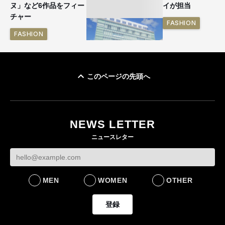
ヌ」など6作品をフィー
イが担当
チャー
FASHION
FASHION
このページの先頭へ
「ユニクロ 京都」が11
月にオープン 国内5店
目のグローバル旗艦店
NEWS LETTER
FASHION
ニュースレター
MEN
WOMEN
OTHER
登録