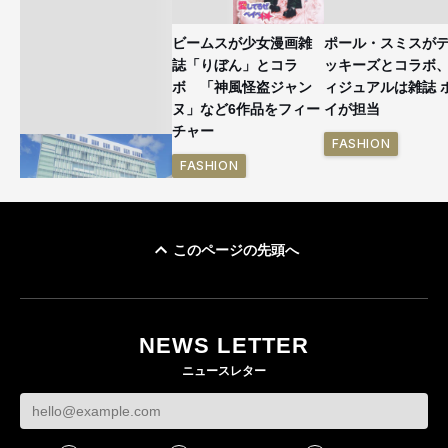
ビームスが少女漫画雑
ポール・スミスが
誌「りぼん」とコラ
ッキーズとコラボ
ボ 「神風怪盗ジャン
ィジュアルは雑誌 
ヌ」など6作品をフィー
イが担当
チャー
FASHION
FASHION
このページの先頭へ
「ユニクロ 京都」が11
月にオープン 国内5店
目のグローバル旗艦店
NEWS LETTER
FASHION
ニュースレター