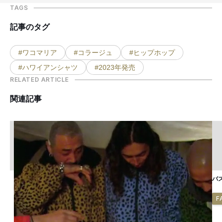
TAGS
記事のタグ
#ワコマリア
#コラージュ
#ヒップホップ
#ハワイアンシャツ
#2023年発売
RELATED ARTICLE
関連記事
バ
F