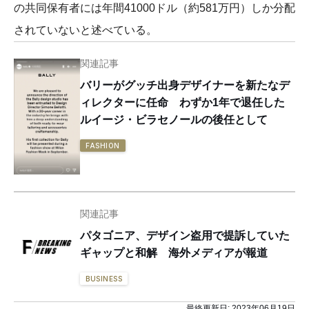
の共同保有者には年間41000ドル（約581万円）しか分配
されていないと述べている。
関連記事
バリーがグッチ出身デザイナーを新たなデ
ィレクターに任命 わずか1年で退任した
ルイージ・ビラセノールの後任として
FASHION
関連記事
パタゴニア、デザイン盗用で提訴していた
ギャップと和解 海外メディアが報道
BUSINESS
最終更新日:
2023年06月19日