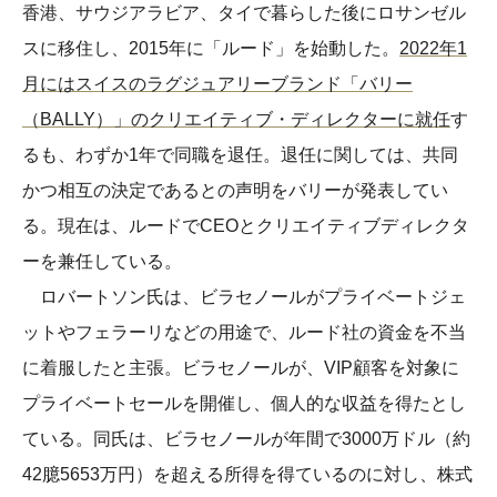
香港、サウジアラビア、タイで暮らした後にロサンゼル
スに移住し、2015年に「ルード」を始動した。
2022年1
月にはスイスのラグジュアリーブランド「バリー
（BALLY）」のクリエイティブ・ディレクターに就任
す
るも、わずか1年で同職を退任。退任に関しては、共同
かつ相互の決定であるとの声明をバリーが発表してい
る。現在は、ルードでCEOとクリエイティブディレクタ
ーを兼任している。
ロバートソン氏は、ビラセノールがプライベートジェ
ットやフェラーリなどの用途で、ルード社の資金を不当
に着服したと主張。ビラセノールが、VIP顧客を対象に
プライベートセールを開催し、個人的な収益を得たとし
ている。同氏は、ビラセノールが年間で3000万ドル（約
42臆5653万円）を超える所得を得ているのに対し、株式