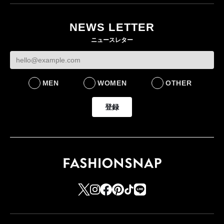
ー・デ・コトニエ新
目のグローバル旗艦店
4〜6月期の営業利
作 コーデュロイジャ
82%減 ザ・ノー
NEWS LETTER
FASHION
ケットなど7型を発売
フェイスで卸が苦
ニュースレター
FASHION
BUSINESS
MEN
WOMEN
OTHER
登録