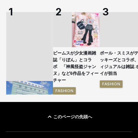
ビームスが少女漫画雑
ポール・スミスが
誌「りぼん」とコラ
ッキーズとコラボ
ボ 「神風怪盗ジャン
ィジュアルは雑誌 
ヌ」など6作品をフィー
イが担当
チャー
FASHION
FASHION
このページの先頭へ
「ユニクロ 京都」が11
月にオープン 国内5店
目のグローバル旗艦店