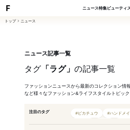
ニュース
特集
ビューティ
トップ
ニュース
ニュース記事一覧
タグ
「ラグ」
の
記事一覧
ファッションニュースから最新のコレクション情
など様々なファッション&ライフスタイルトピッ
注目のタグ
#ピカチュウ
#ハンドメ
#展示会
#徳島
#新作