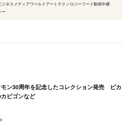
#コラボレーション
#三好敷物
#ポケモン
ビジネス
メディア
ワールド
アート
テクノロジー
フード
動画
中継
売
#イベント
ャー
モン30周年を記念したコレクション発売 ピカ
のカビゴンなど
00