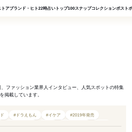
ADVERTISING
ストア
ブランド・ヒト
22時占い
トップ100
スナップ
コレクション
ポスト
報、ファッション業界人インタビュー、人気スポットの特集
クを掲載しています。
イド
#ドラえもん
#イケア
#2019年発売
#2023年開催
#ラグ
#2023年発売
#抽選