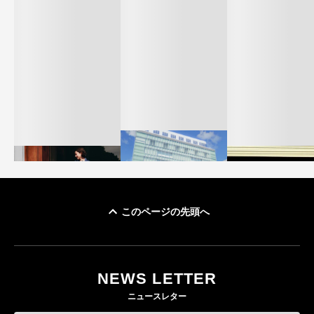
このページの先頭へ
「ユニクロ 京都」が11
ユニクロ × コントワ
月にオープン 国内5店
ゴールドウイン、2
ー・デ・コトニエ新
目のグローバル旗艦店
4〜6月期の営業利
作 コーデュロイジャ
82%減 ザ・ノー
NEWS LETTER
FASHION
ケットなど7型を発売
フェイスで卸が苦
ニュースレター
FASHION
BUSINESS