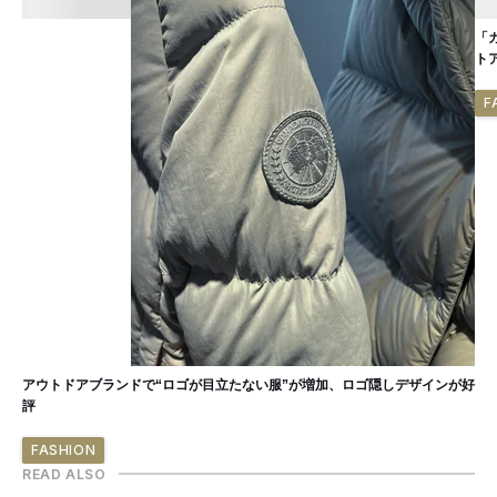
「
ト
F
アウトドアブランドで“ロゴが目立たない服”が増加、ロゴ隠しデザインが好
評
FASHION
READ ALSO