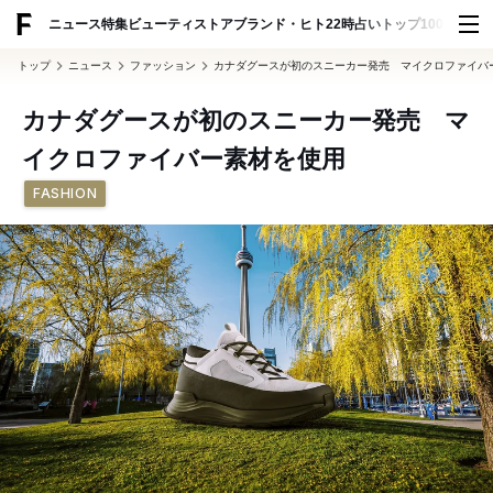
ADVERTISING
ニュース
特集
ビューティ
ストア
ブランド・ヒト
22時占い
トップ100
スナッ
トップ
ニュース
ファッション
カナダグースが初のスニーカー発売 マイクロファイバ
カナダグースが初のスニーカー発売 マ
イクロファイバー素材を使用
FASHION