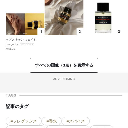
1
2
3
ヘブン キャン ウェイト
Image by: FREDERIC
MALLE
すべての画像（3点）を表示する
ADVERTISING
TAGS
記事のタグ
#フレグランス
#香水
#スパイス