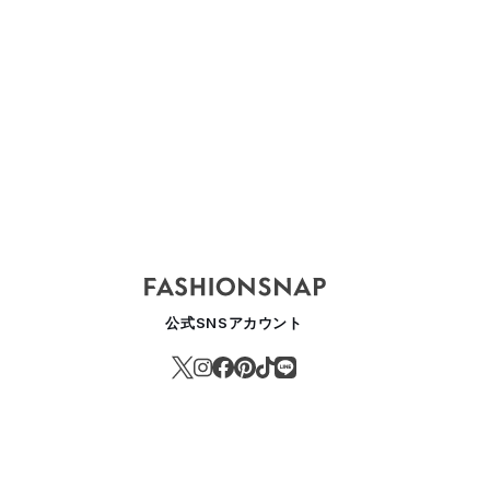
公式SNSアカウント
内アパレル関連大手23年12月度 ユニクロ売上高15.4％減、客単価も
USINESS