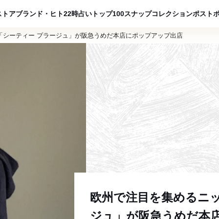
ADVERTISING
ストア
ブランド・ヒト
22時占い
トップ100
スナップ
コレクション
ポスト
「シーティー プラージュ」が阪急うめだ本店にポップアップ出店
欧州で注目を集めるニッ
ジュ」が阪急うめだ本