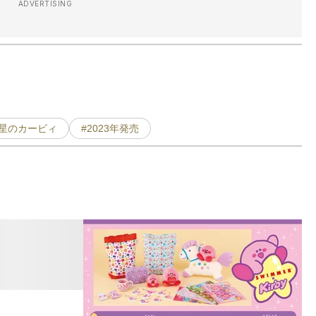
ADVERTISING
#星のカービィ
#2023年発売
「