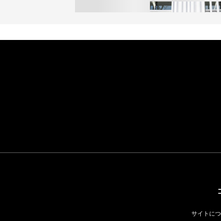
オンワードHD、イオ
【トップに聞く 2026】
モール熊本に勤務して
オンワードHD保元道宣
いた従業員3人の死亡
社長 「のんびりした
認
ら先はない」“前進”す
BUSINESS
るための企業戦略
BUSINESS
サイトにつ