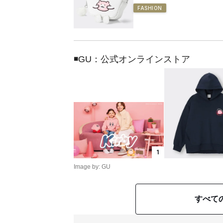
FASHION
◾️GU：公式オンラインストア
1
Image by: GU
すべて