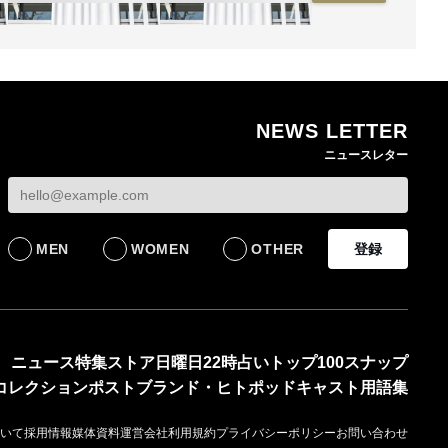
NEWS LETTER
ン
熊本地震で従業員3人が
オンワードHDが緊急時
ニュースレター
死亡したオンワード
の対策を発表 従業員
確
HD 被災経緯を書面で
に貴重品の常時携行を
発表
義務付け
BUSINESS
BUSINESS
MEN
WOMEN
OTHER
登録
ニュース
特集
ストア
日曜日22時占い
トップ100
スナップ
コレクション
ポスト
ブランド・ヒト
ポッドキャスト
用語集
いて
採用情報
媒体資料
運営会社
利用規約
プライバシーポリシー
お問い合わせ