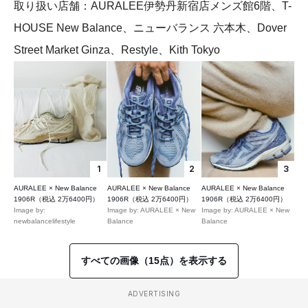
取り扱い店舗：AURALEE伊勢丹新宿店メンズ館6階、T-
HOUSE New Balance、ニューバランス 六本木、Dover
Street Market Ginza、Restyle、Kith Tokyo
1
2
3
AURALEE × New Balance
AURALEE × New Balance
AURALEE × New Balance
1906R（税込 2万6400円）
1906R（税込 2万6400円）
1906R（税込 2万6400円）
Image by:
Image by: AURALEE × New
Image by: AURALEE × New
newbalancelifestyle
Balance
Balance
すべての画像（15点）を表示する
ADVERTISING