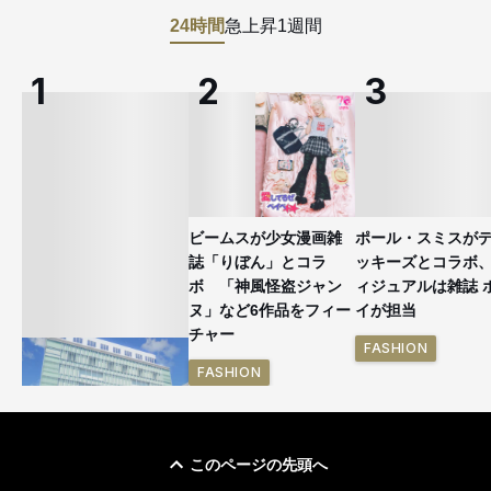
24時間
急上昇
1週間
ビームスが少女漫画雑
ポール・スミスが
誌「りぼん」とコラ
ッキーズとコラボ
ボ 「神風怪盗ジャン
ィジュアルは雑誌 
ヌ」など6作品をフィー
イが担当
チャー
FASHION
FASHION
このページの先頭へ
「ユニクロ 京都」が11