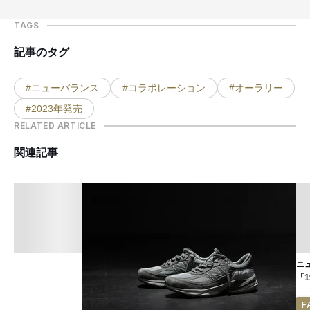
TAGS
記事のタグ
#ニューバランス
#コラボレーション
#オーラリー
#2023年発売
RELATED ARTICLE
関連記事
ニ
「1
F