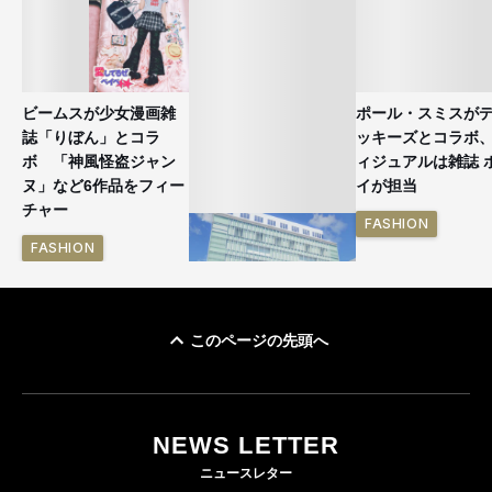
ビームスが少女漫画雑
ポール・スミスが
誌「りぼん」とコラ
ッキーズとコラボ
ボ 「神風怪盗ジャン
ィジュアルは雑誌 
ヌ」など6作品をフィー
イが担当
チャー
FASHION
FASHION
このページの先頭へ
「ユニクロ 京都」が11
月にオープン 国内5店
目のグローバル旗艦店
NEWS LETTER
FASHION
ニュースレター