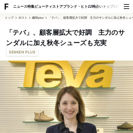
ADVERTISING
ニュース
特集
ビューティ
ストア
ブランド・ヒト
22時占い
トップ100
スナッ
トップ
ポスト
繊研plus
「テバ」、顧客層拡大で好調 主力のサンダルに加え秋冬シュ
「テバ」、顧客層拡大で好調 主力のサ
ンダルに加え秋冬シューズも充実
SENKEN PLUS