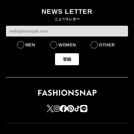
ー・デ・コトニエ新
らす若い世代」に向け
作 コーデュロイジャ
た新作を発売 全13型
NEWS LETTER
ケットなど7型を発売
をラインナップ
ニュースレター
FASHION
LIFESTYLE
MEN
WOMEN
OTHER
登録