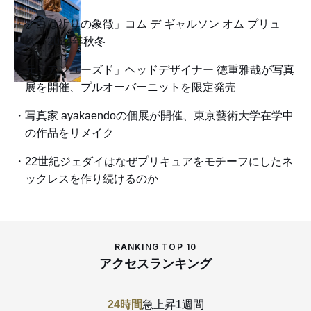
「白は祈りの象徴」コム デ ギャルソン オム プリュ
ス 2024年秋冬
元「アンユーズド」ヘッドデザイナー 徳重雅哉が写真
展を開催、プルオーバーニットを限定発売
写真家 ayakaendoの個展が開催、東京藝術大学在学中
の作品をリメイク
22世紀ジェダイはなぜプリキュアをモチーフにしたネ
ックレスを作り続けるのか
RANKING TOP 10
アクセスランキング
24時間
急上昇
1週間