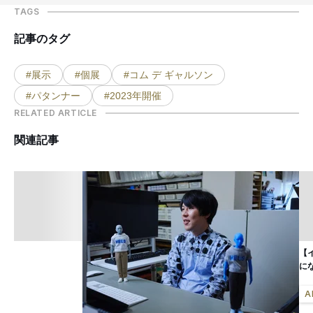
TAGS
記事のタグ
#展示
#個展
#コム デ ギャルソン
#パタンナー
#2023年開催
RELATED ARTICLE
関連記事
【
に
A