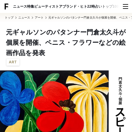
ADVERTISING
ニュース
特集
ビューティ
ストア
ブランド・ヒト
22時占い
トップ100
スナッ
トップ
ニュース
アート
元ギャルソンのパタンナー門倉太久斗が個展を開催、ペニス・
元ギャルソンのパタンナー門倉太久斗が
個展を開催、ペニス・フラワーなどの絵
画作品を発表
ART