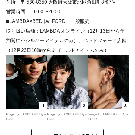
住所：〒 530-8350 大阪府大阪市北区角田町8番7号
営業時間 ：10:00〜20:00
◼️LAMBDA×BED j.w. FORD 一般販売
取り扱い店舗：LAMBDA オンライン（12月13日から予
約開始※シルバーアイテムのみ）、ベッドフォード店舗
（12月23日10時から※ゴールドアイテムのみ）
1
2
3
Image by: LAMBDA×BED j.w.
Image by: LAMBDA×BED j.w.
Image by: LAMBDA×BED j.w.
FORD
FORD
FORD