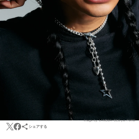
Image by: LAMBDA×BED j.w. FORD
シェアする