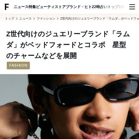
ADVERTISING
ニュース
特集
ビューティ
ストア
ブランド・ヒト
22時占い
トップ100
スナッ
トップ
ニュース
ファッション
Z世代向けのジュエリーブランド「ラムダ」がベッドフ
Z世代向けのジュエリーブランド「ラム
ダ」がベッドフォードとコラボ 星型
のチャームなどを展開
FASHION