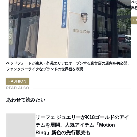
ベ
界
F
ベッドフォードが東京・外苑エリアにオープンする直営店の店内を初公開、
ファンタジーライクなブランドの世界観を表現
FASHION
READ ALSO
あわせて読みたい
リーフェ ジュエリーがK18ゴールドのアイ
テムを展開、人気アイテム「Motion
Ring」新色の先行販売も