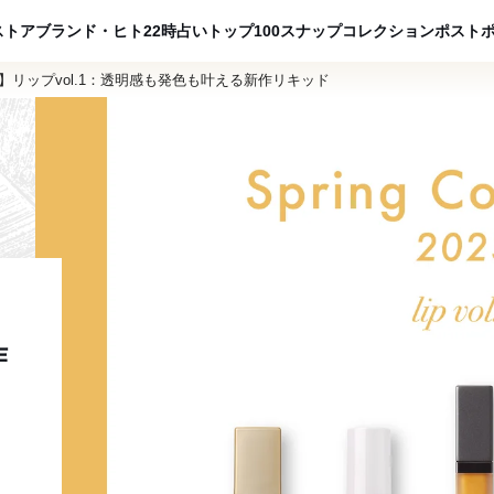
ADVERTISING
ストア
ブランド・ヒト
22時占い
トップ100
スナップ
コレクション
ポスト
集】リップvol.1：透明感も発色も叶える新作リキッド
作