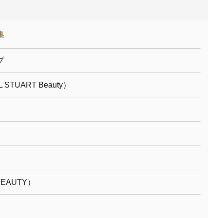
集
プ
TUART Beauty）
EAUTY）