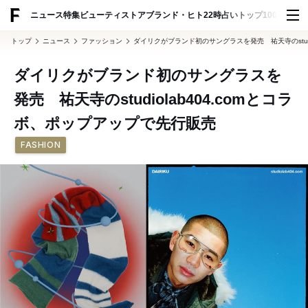
ADVERTISING
ニュース
特集
ビューティ
ストア
ブランド・ヒト
22時占い
トップ100
スナッ
トップ
ニュース
ファッション
ダイリクがブランド初のサングラスを発売 祐天寺のstudi
ダイリクがブランド初のサングラスを
発売 祐天寺のstudiolab404.comとコラ
ボ、ポップアップで先行販売
FASHION