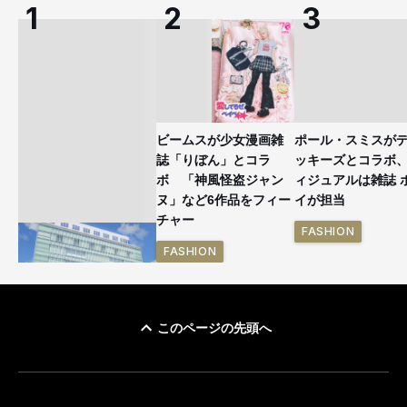
ビームスが少女漫画雑
ポール・スミスが
誌「りぼん」とコラ
ッキーズとコラボ
ボ 「神風怪盗ジャン
ィジュアルは雑誌 
ヌ」など6作品をフィー
イが担当
チャー
FASHION
FASHION
このページの先頭へ
「ユニクロ 京都」が11
月にオープン 国内5店
目のグローバル旗艦店