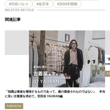
#渋谷パルコ
#祐天寺
#2024年開催
RELATED ARTICLE
関連記事
「
sow
F
「知識は価値を補強するものであって、服の価値そのものではない」 本当
に良い古着屋を求めて。世田谷 YAURAN編
FASHION