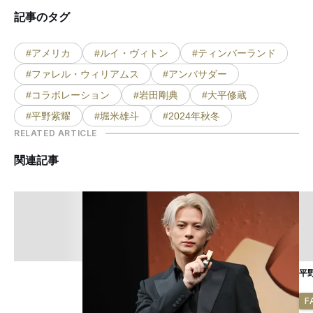
記事のタグ
#アメリカ
#ルイ・ヴィトン
#ティンバーランド
#ファレル・ウィリアムス
#アンバサダー
#コラボレーション
#岩田剛典
#大平修蔵
#平野紫耀
#堀米雄斗
#2024年秋冬
RELATED ARTICLE
関連記事
平
F