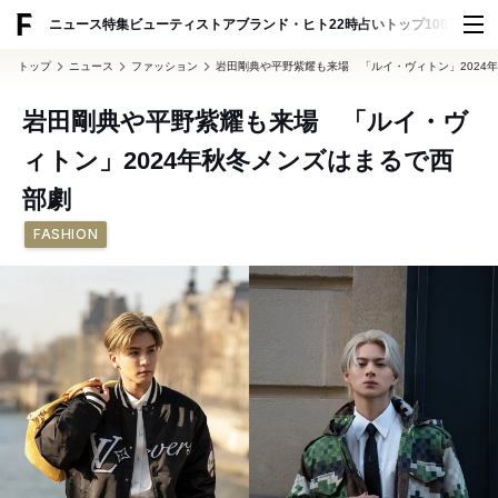
ADVERTISING
ニュース
特集
ビューティ
ストア
ブランド・ヒト
22時占い
トップ100
スナッ
トップ
ニュース
ファッション
岩田剛典や平野紫耀も来場 「ルイ・ヴィトン」2024
岩田剛典や平野紫耀も来場 「ルイ・ヴ
ィトン」2024年秋冬メンズはまるで西
部劇
FASHION