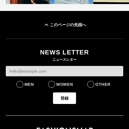
このページの先頭へ
「ユニクロ 京都」が11
ユニクロ × コントワ
月にオープン 国内5店
ゴールドウイン、2
ー・デ・コトニエ新
目のグローバル旗艦店
4〜6月期の営業利
作 コーデュロイジャ
82%減 ザ・ノー
NEWS LETTER
FASHION
ケットなど7型を発売
フェイスで卸が苦
ニュースレター
FASHION
BUSINESS
MEN
WOMEN
OTHER
登録