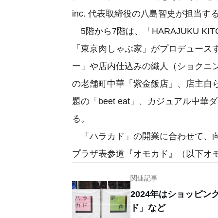
inc. 代表取締役の八島智史が担当す
5階から7階は、「HARAJUKU KI
「東京肉しゃぶ家」がプロデュースする「PR
ー」や店内仕込みの織人（ショクニン
の老舗町中華「紫金飯店」、店主自
題の「beet eat」、カジュアル
る。
「ハラカド」の開業に合わせて、向
プラザ表参道『オモカド』（以下オ
関連記事
2024年はショッピ
ド」など