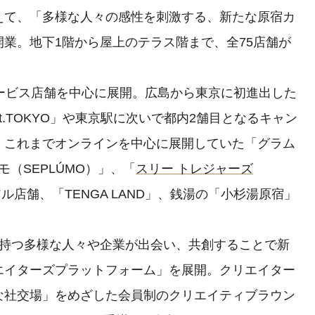
えて、「多様な人々の感性を刺激する、新たな原宿カ
業。地下1階から屋上のテラス階まで、全75店舗が
ービス店舗を中心に展開。広島から東京に初進出した
t.TOKYO」や東京駅に次いで都内2舗目となるキャン
、これまでオンラインを中心に展開していた「グラム
ルモ（SEPLÚMO）」、「
スリー トレジャーズ
ル店舗、「TENGA LAND」、銭湯の「小杉湯原宿」
持つ多様な人々や企業が出会い、共創することで新
エイターズプラットフォーム」を展開。クリエイター
な社交場」をめざした会員制のクリエイティブラウン