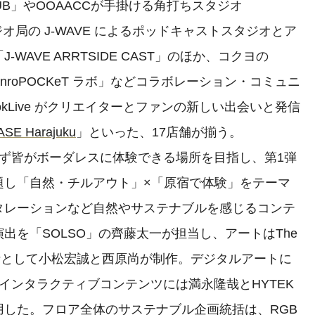
W CLUB」やOOAACCが手掛ける角打ちスタジオ
、ラジオ局の J-WAVE によるポッドキャストスタジオとア
AVE ARRTSIDE CAST」のほか、コクヨの
anroPOCKeT ラボ」などコラボレーション・コミュニ
kLive がクリエイターとファンの新しい出会いと発信
ASE Harajuku
」といった、17店舗が揃う。
ず皆がボーダレスに体験できる場所を目指し、第1弾
題し「自然・チルアウト」×「原宿で体験」をテーマ
タレーションなど自然やサステナブルを感じるコンテ
出を「SOLSO」の齊藤太一が担当し、アートはThe
道を統括として小松宏誠と西原尚が制作。デジタルアートに
、インタラクティブコンテンツには満永隆哉とHYTEK
した。フロア全体のサステナブル企画統括は、RGB