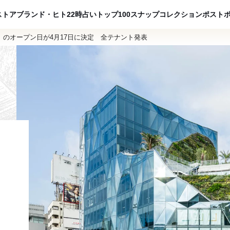
ADVERTISING
ストア
ブランド・ヒト
22時占い
トップ100
スナップ
コレクション
ポスト
のオープン日が4月17日に決定 全テナント発表