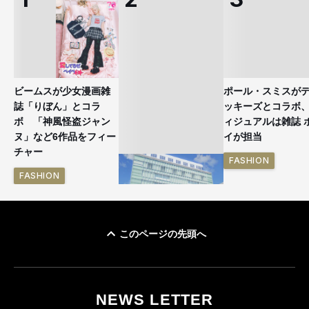
ビームスが少女漫画雑
ポール・スミスが
誌「りぼん」とコラ
ッキーズとコラボ
ボ 「神風怪盗ジャン
ィジュアルは雑誌 
ヌ」など6作品をフィー
イが担当
チャー
FASHION
FASHION
このページの先頭へ
「ユニクロ 京都」が11
月にオープン 国内5店
目のグローバル旗艦店
NEWS LETTER
FASHION