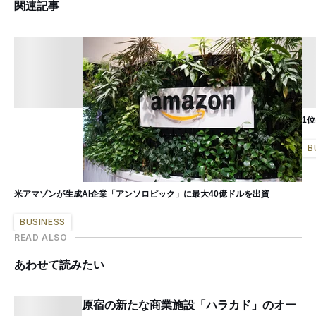
関連記事
1
B
米アマゾンが生成AI企業「アンソロピック」に最大40億ドルを出資
BUSINESS
READ ALSO
あわせて読みたい
原宿の新たな商業施設「ハラカド」のオー