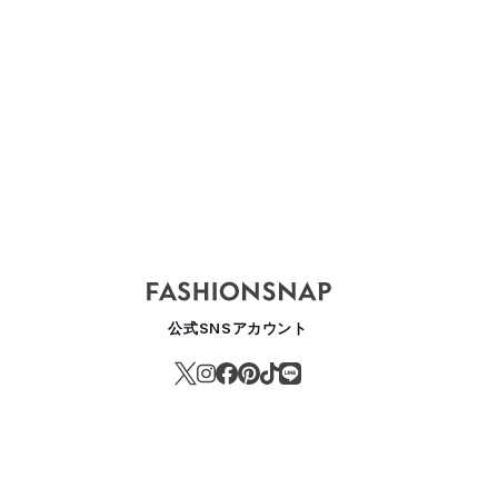
公式SNSアカウント
OGAがチェルシーの元フーリガンが作ったZINEとコラボ カプセルコ
ASHION