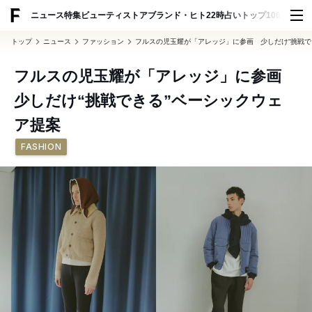
ADVERTISING
ニュース
特集
ビューティ
ストア
ブランド・ヒト
22時占い
トップ100
スナッ
トップ
ニュース
ファッション
フルスの児玉耀が「アレッジ」に参画 少しだけ“挑戦で
フルスの児玉耀が「アレッジ」に参画
少しだけ“挑戦できる”ベーシックウェ
ア提案
FASHION