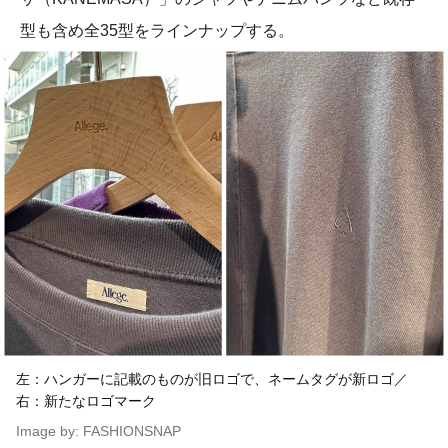
型も含め全35型をラインナップする。
左：ハンガーに記載のものが旧ロゴで、ネームタグが新ロゴ／
右：新たなロゴマーク
Image by: FASHIONSNAP