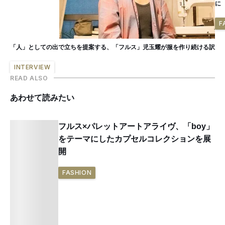
に
F
「人」としての出で立ちを提案する、「フルス」児玉耀が服を作り続ける訳
INTERVIEW
READ ALSO
あわせて読みたい
フルス×パレットアートアライヴ、「boy」
をテーマにしたカプセルコレクションを展
開
FASHION