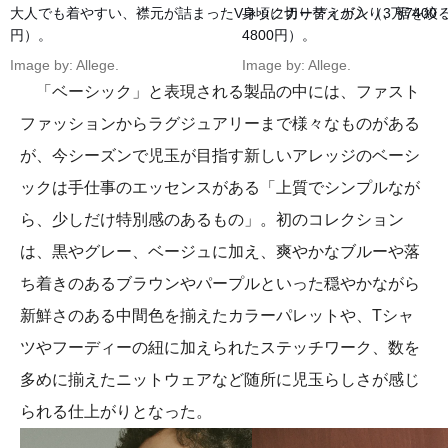
大人でも着やすい、襟元が詰まったVネックカーディガン（3万7400
身頃に切り替えが入り、裾を絞
円）。
4800円）。
Image by: Allege.
Image by: Allege.
「ベーシック」と表現される製品の中には、ファスト
ファッションからラグジュアリーまで様々なものがある
が、今シーズンで児玉が目指す新しいアレッジのベーシ
ックは手仕事のエッセンスがある「上質でシンプルなが
ら、少しだけ特別感のあるもの」。初のコレクション
は、黒やグレー、ベージュに加え、爽やかなブルーや落
ち着きのあるブラウンやパープルといった穏やかながら
新鮮さのある中間色を揃えたカラーパレットや、Tシャ
ツやフーディーの紐に加えられたステッチワーク、数を
多めに揃えたニットウェアなど随所に児玉らしさが感じ
られる仕上がりとなった。