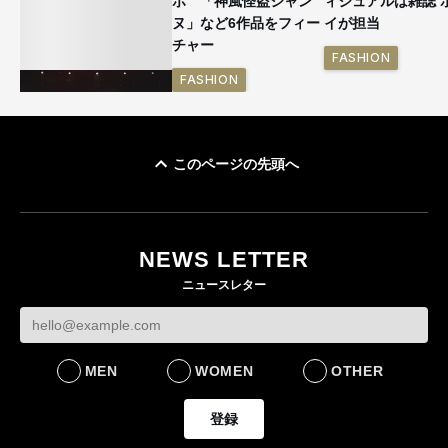
ボ 「神風怪盗ジャン
ィジュアルは雑誌 
ヌ」など6作品をフィー
イが担当
チャー
FASHION
FASHION
このページの先頭へ
BTSが「ポロ ラルフ ロ
ーレン」を着用 メン
バー全員のルックを公
NEWS LETTER
開
ニュースレター
FASHION
MEN
WOMEN
OTHER
登録