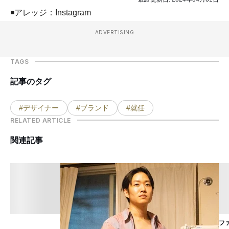
◾️アレッジ：Instagram
ADVERTISING
TAGS
記事のタグ
#デザイナー
#ブランド
#就任
RELATED ARTICLE
関連記事
フ