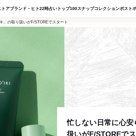
ADVERTISING
ストア
ブランド・ヒト
22時占い
トップ100
スナップ
コレクション
ポスト
」の取り扱いがF/STOREでスタート
忙しない日常に心安
扱いがF/STOREで