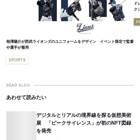
ド
ク
F
相澤陽介が西武ライオンズのユニフォームをデザイン イベント限定で監督
や選手が着用
SPORTS
READ ALSO
あわせて読みたい
デジタルとリアルの境界線を探る仮想美術
展 「ピークサイレンス」が初のNFT図録
を発売