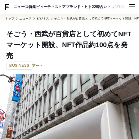
ADVERTISING
ニュース
特集
ビューティ
ストア
ブランド・ヒト
22時占い
トップ100
スナッ
トップ
ニュース
ビジネス
そごう・西武が百貨店として初めてNFTマーケット開設、NF
そごう・西武が百貨店として初めてNFT
マーケット開設、NFT作品約100点を発
売
BUSINESS
アート