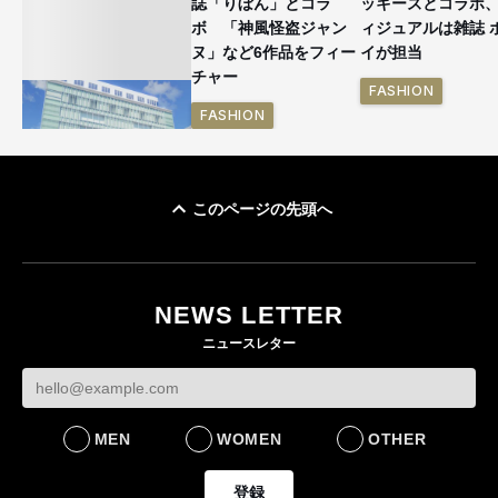
誌「りぼん」とコラ
ッキーズとコラボ
ボ 「神風怪盗ジャン
ィジュアルは雑誌 
ヌ」など6作品をフィー
イが担当
チャー
FASHION
FASHION
このページの先頭へ
「ユニクロ 京都」が11
月にオープン 国内5店
目のグローバル旗艦店
NEWS LETTER
FASHION
ニュースレター
MEN
WOMEN
OTHER
登録