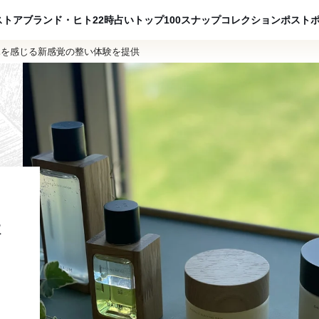
ADVERTISING
ストア
ブランド・ヒト
22時占い
トップ100
スナップ
コレクション
ポスト
木を感じる新感覚の整い体験を提供
体