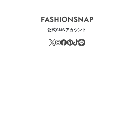
公式SNSアカウント
バウム」がコンセプトストアをオープン 伊勢丹新宿店 ビューティアポ
EAUTY