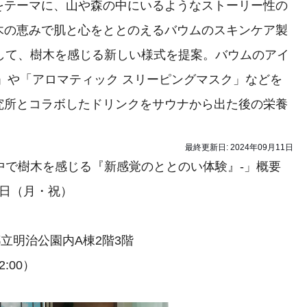
をテーマに、山や森の中にいるようなストーリー性の
木の恵みで肌と心をととのえるバウムのスキンケア製
して、樹木を感じる新しい様式を提案。バウムのアイ
」や「アロマティック スリーピングマスク」などを
究所とコラボしたドリンクをサウナから出た後の栄養
最終更新日:
2024年09月11日
- 都市の中で樹木を感じる『新感覚のととのい体験』-」概要
16日（月・祝）
都立明治公園内A棟2階3階
:00）