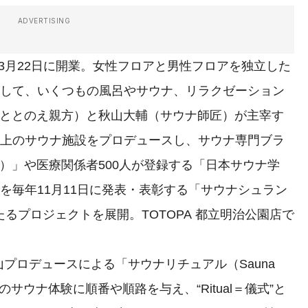
ADVERTISING
4年3月22日に開業。女性フロアと男性フロアを独立した
として、いくつもの風呂やサウナ、リラクゼーション
（ととのえ親方）と秋山大輔（サウナ師匠）が主宰す
以上のサウナ施設をプロデュースし、サウナ専門ブラ
E）」や医療関係者500人が登録する「日本サウナ学
”を毎年11月11日に発表・表彰する「サウナシュラン
わたるプロジェクトを展開。TOTOPA 都立明治公園店で
。
ロデュースによる「サウナリチュアル（Sauna
のサウナ体験に順番や順路を与え、“Ritual＝儀式”と