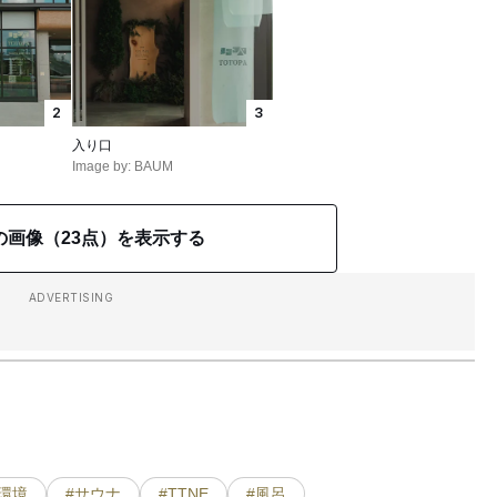
2
3
入り口
Image by: BAUM
の画像（23点）を表示する
ADVERTISING
#環境
#サウナ
#TTNE
#風呂