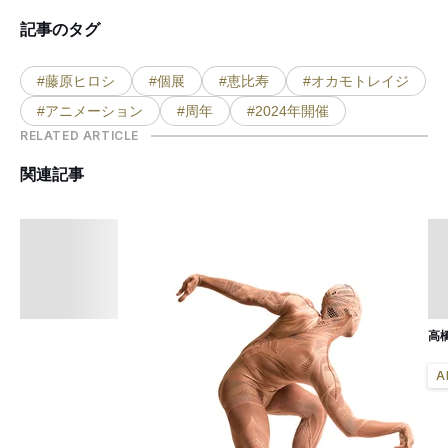
記事のタグ
#藤原ヒロシ
#個展
#恵比寿
#オカモトレイジ
#アニメーション
#周年
#2024年開催
RELATED ARTICLE
関連記事
高
A