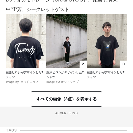
中”宙芳、シークレットゲスト
1
2
3
藤原ヒロシがデザインしたT
藤原ヒロシがデザインしたT
藤原ヒロシがデザインしたT
シャツ
シャツ
シャツ
Image by: オッドジョブ
Image by: オッドジョブ
すべての画像（3点）を表示する
ADVERTISING
TAGS