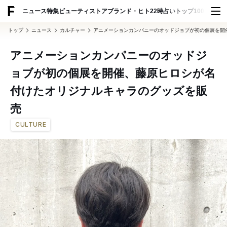
ADVERTISING
ニュース
特集
ビューティ
ストア
ブランド・ヒト
22時占い
トップ100
スナッ
トップ
ニュース
カルチャー
アニメーションカンパニーのオッドジョブが初の個展を開
アニメーションカンパニーのオッドジ
ョブが初の個展を開催、藤原ヒロシが名
付けたオリジナルキャラのグッズを販
売
CULTURE