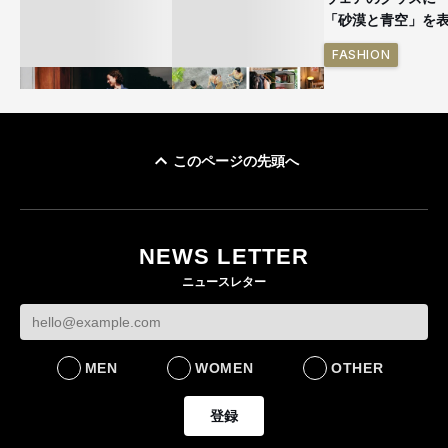
「砂漠と青空」を
FASHION
このページの先頭へ
ユニクロ × コントワ
イケアが「都市部で暮
ー・デ・コトニエ新
らす若い世代」に向け
作 コーデュロイジャ
た新作を発売 全13型
NEWS LETTER
ケットなど7型を発売
をラインナップ
ニュースレター
FASHION
LIFESTYLE
MEN
WOMEN
OTHER
登録