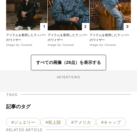
1
2
3
アイテムを着用したラッパー
アイテムを着用したラッパー
アイテムを着用したラッパー
のワイザー
のワイザー
のワイザー
Image by: Couture
Image by: Couture
Image by: Couture
すべての画像（28点）を表示する
ADVERTISING
TAGS
記事のタグ
#ジュエリー
#初上陸
#アメリカ
#キャップ
RELATED ARTICLE