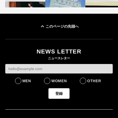
このページの先頭へ
「ユニクロ 京都」が11
ユニクロ × コントワ
月にオープン 国内5店
ゴールドウイン、2
ー・デ・コトニエ新
目のグローバル旗艦店
4〜6月期の営業利
作 コーデュロイジャ
82%減 ザ・ノー
NEWS LETTER
FASHION
ケットなど7型を発売
フェイスで卸が苦
ニュースレター
FASHION
BUSINESS
MEN
WOMEN
OTHER
登録