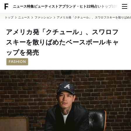
ADVERTISING
ニュース
特集
ビューティ
ストア
ブランド・ヒト
22時占い
トップ100
スナッ
トップ
ニュース
ファッション
アメリカ発「クチュール」、スワロフスキーを散りばめ
アメリカ発「クチュール」、スワロフ
スキーを散りばめたベースボールキャ
ップを発売
FASHION