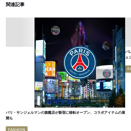
関連記事
バ
ェ
F
パリ・サンジェルマンの旗艦店が新宿に移転オープン、コラボアイテムの展
開も
FASHION