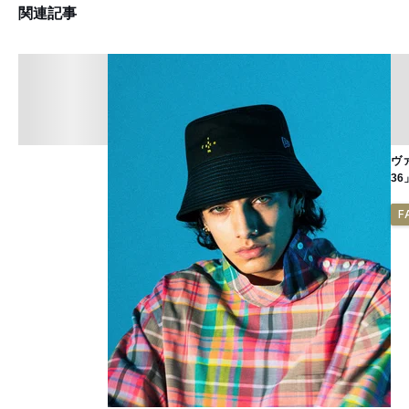
関連記事
ヴ
3
F