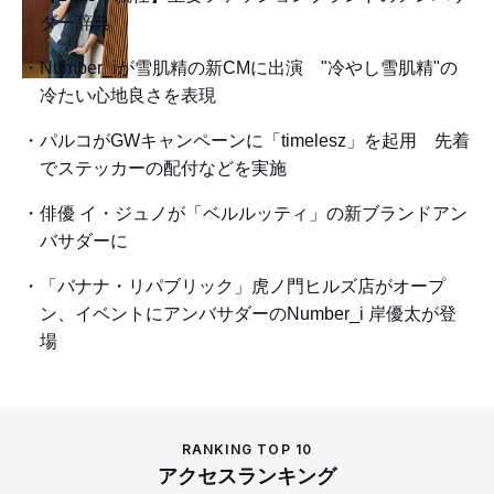
ダー辞典
Number_iが雪肌精の新CMに出演 "冷やし雪肌精"の
冷たい心地良さを表現
パルコがGWキャンペーンに「timelesz」を起用 先着
でステッカーの配付などを実施
俳優 イ・ジュノが「ベルルッティ」の新ブランドアン
バサダーに
「バナナ・リパブリック」虎ノ門ヒルズ店がオープ
ン、イベントにアンバサダーのNumber_i 岸優太が登
場
RANKING TOP 10
アクセスランキング