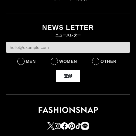
「ユニクロ 京都」が11
ユニクロ × コントワ
月にオープン 国内5店
ゴールドウイン、2
ー・デ・コトニエ新
目のグローバル旗艦店
4〜6月期の営業利
作 コーデュロイジャ
82%減 ザ・ノー
NEWS LETTER
FASHION
ケットなど7型を発売
フェイスで卸が苦
ニュースレター
FASHION
BUSINESS
MEN
WOMEN
OTHER
登録