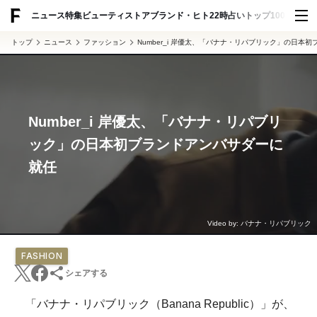
ADVERTISING
ニュース
特集
ビューティ
ストア
ブランド・ヒト
22時占い
トップ100
スナッ
トップ
ニュース
ファッション
Number_i 岸優太、「バナナ・リパブリック」の日本
Number_i 岸優太、「バナナ・リパブリ
ック」の日本初ブランドアンバサダーに
就任
Video by: バナナ・リパブリック
FASHION
シェアする
「バナナ・リパブリック（Banana Republic）」が、