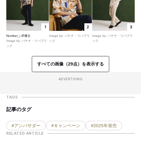
1
2
3
Number_i 岸優太
Image by: バナナ・リパブリ
Image by: バナナ・リパブリ
Image by: バナナ・リパブリ
ック
ック
ック
すべての画像（29点）を表示する
ADVERTISING
TAGS
記事のタグ
#アンバサダー
#キャンペーン
#2025年発売
RELATED ARTICLE