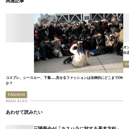
関連記事
オ
出
F
コスプレ、シースルー、下着......見せるファッションは法律的にどこまでOK
か？
FASHION
READ ALSO
あわせて読みたい
三陽商会が「カスハラに対する基本方針」