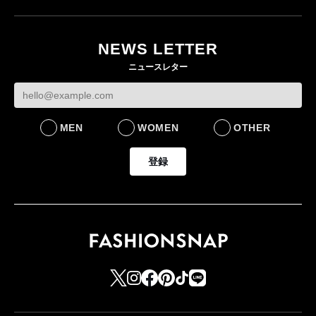
ユニクロ × コントワ
月にオープン 国内5店
ゴールドウイン、2
ー・デ・コトニエ新
目のグローバル旗艦店
4〜6月期の営業利
作 コーデュロイジャ
82%減 ザ・ノー
NEWS LETTER
FASHION
ケットなど7型を発売
フェイスで卸が苦
ニュースレター
FASHION
BUSINESS
MEN
WOMEN
OTHER
登録